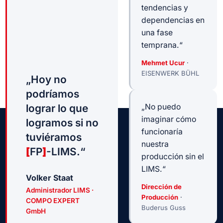
tendencias y
dependencias en
una fase
temprana.“
Mehmet Ucur
·
EISENWERK BÜHL
„Hoy no
podríamos
lograr lo que
„No puedo
imaginar cómo
logramos si no
funcionaría
tuviéramos
nuestra
[
FP
]
-LIMS.“
producción sin el
LIMS.“
Volker Staat
Dirección de
Administrador LIMS ·
Producción
·
COMPO EXPERT
Buderus Guss
GmbH