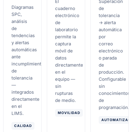
El
Superación
Diagramas
cuaderno
de
SPC,
electrónico
tolerancia
análisis
de
→ alerta
de
laboratorio
automática
tendencias
permite la
por
y alertas
captura
correo
automáticas
móvil de
electrónico
ante
datos
o parada
incumplimientos
directamente
de
de
en el
producción.
tolerancia
equipo —
Configurable
—
sin
sin
integrados
rupturas
conocimientos
directamente
de medio.
de
en el
programación.
LIMS.
MOVILIDAD
AUTOMATIZAC
CALIDAD