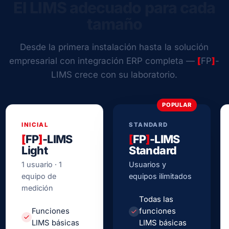
El LIMS adecuado para cada
tamaño
Desde la primera instalación hasta la solución
empresarial con integración ERP completa —
[
FP
]
-
LIMS crece con su laboratorio.
POPULAR
INICIAL
STANDARD
[
FP
]
-LIMS
[
FP
]
-LIMS
Light
Standard
1 usuario · 1
Usuarios y
equipo de
equipos ilimitados
medición
Todas las
Funciones
funciones
LIMS básicas
LIMS básicas