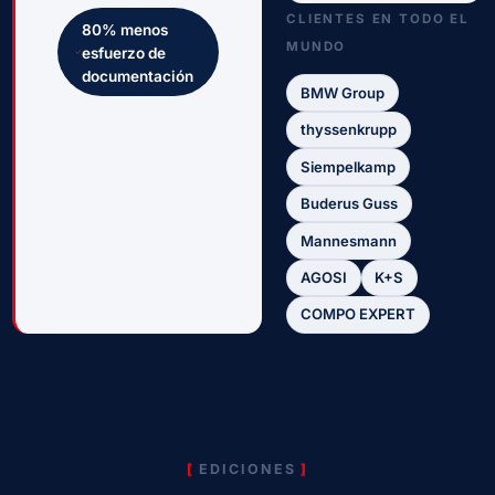
CLIENTES EN TODO EL
80
%
menos
MUNDO
esfuerzo de
documentación
BMW Group
thyssenkrupp
Siempelkamp
Buderus Guss
Mannesmann
AGOSI
K+S
COMPO EXPERT
EDICIONES