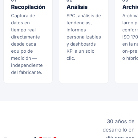
01
02
03
Recopilación
Análisis
Archi
Captura de
SPC, análisis de
Archiv
datos en
tendencias,
largo p
tiempo real
informes
confor
directamente
personalizables
ISO 17
desde cada
y dashboards
en la n
equipo de
KPI a un solo
on-pre
medición —
clic.
o híbri
independiente
del fabricante.
30 años de
desarrollo en
diálogo con