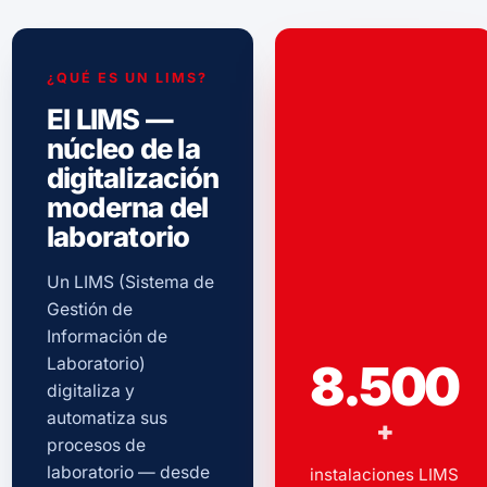
¿QUÉ ES UN LIMS?
El LIMS —
núcleo de la
digitalización
moderna del
laboratorio
Un LIMS (Sistema de
Gestión de
Información de
Laboratorio)
8.500
digitaliza y
automatiza sus
+
procesos de
laboratorio — desde
instalaciones LIMS