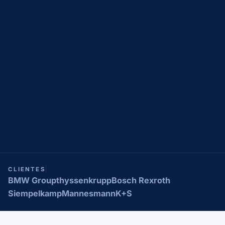
CLIENTES
BMW Group
thyssenkrupp
Bosch Rexroth
Siempelkamp
Mannesmann
K+S