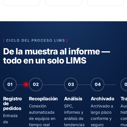
CICLO DEL PROCESO LIMS
De la muestra al informe —
todo en un solo LIMS
01
02
03
04
Registro
Recopilación
Análisis
Archivado
Tr
de
Conexión
SPC,
Archivado a
Aud
pedidos
automatizada
informes y
largo plazo
hist
Entrada
de equipos en
análisis de
conforme y
com
de
tiempo real
tendencias
seguro
mue