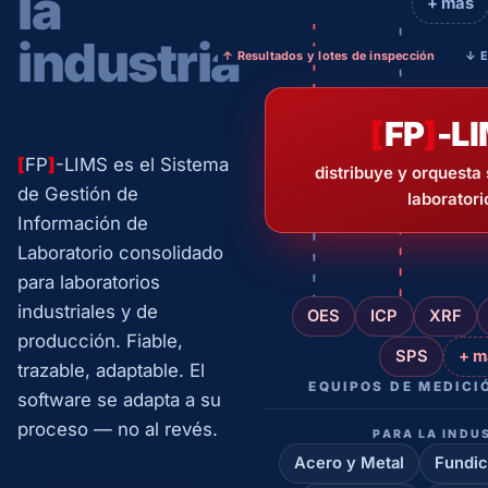
la
+ más
industria
↑ Resultados y lotes de inspección
↓ E
[
FP
]
-L
[
FP
]
-LIMS es el Sistema
distribuye y orquesta
de Gestión de
laboratori
Información de
Laboratorio consolidado
para laboratorios
industriales y de
OES
ICP
XRF
producción. Fiable,
SPS
+ m
trazable, adaptable. El
EQUIPOS DE MEDICI
software se adapta a su
proceso — no al revés.
PARA LA INDU
Acero y Metal
Fundic