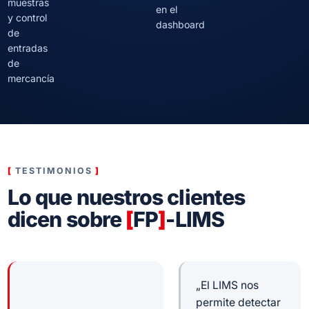
muestras
en el
y control
dashboard
de
entradas
de
mercancía
TESTIMONIOS
Lo que nuestros clientes
dicen sobre
[
FP
]
-LIMS
„El LIMS nos
permite detectar