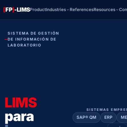
[
FP
]
-LIMS
Product
Industries
References
Resources
Co
SISTEMA DE GESTIÓN
DE INFORMACIÓN DE
LABORATORIO
LIMS
SISTEMAS EMPRE
para
SAP® QM
ERP
ME