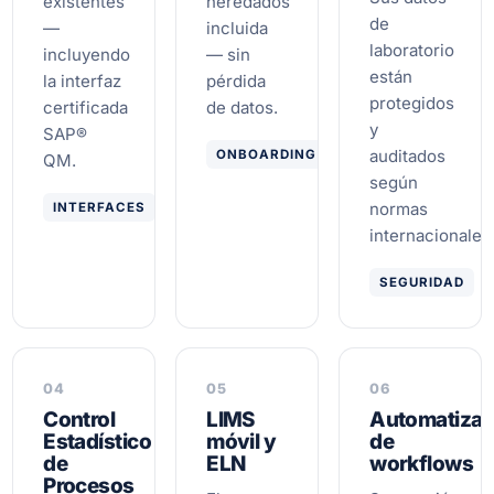
existentes
heredados
de
—
incluida
laboratorio
incluyendo
— sin
están
la interfaz
pérdida
protegidos
certificada
de datos.
y
SAP®
auditados
ONBOARDING
QM.
según
normas
INTERFACES
internacionales
SEGURIDAD
04
05
06
Control
LIMS
Automatizac
Estadístico
móvil y
de
de
ELN
workflows
Procesos