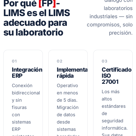
Por qué
[
FP
]
-
laboratorios
LIMS es el LIMS
industriales — sin
adecuado para
compromisos, solo
su laboratorio
precisión.
01
02
03
Integración
Implementación
Certificado
ERP
rápida
ISO
27001
Conexión
Operativo
Los más
bidireccional
en menos
altos
y sin
de 5 días.
estándares
fisuras
Migración
de
con
de datos
seguridad
sistemas
desde
informática.
ERP
sistemas
Sus datos