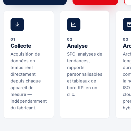
01
02
03
Collecte
Analyse
Ar
Acquisition de
SPC, analyses de
Arc
données en
tendances,
lon
temps réel
rapports
dur
directement
personnalisables
con
depuis chaque
et tableaux de
la 
appareil de
bord KPI en un
ISO
mesure —
clic.
clo
indépendamment
pre
du fabricant.
hyb