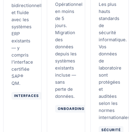
Opérationnel
Les plus
bidirectionnelle
en moins
hauts
et fluide
de 5
standards
avec les
jours.
de
systèmes
Migration
sécurité
ERP
des
informatique.
existants
données
Vos
— y
depuis les
données
compris
systèmes
de
l’interface
existants
laboratoire
certifiée
incluse —
sont
SAP®
sans
protégées
QM.
perte de
et
données.
auditées
INTERFACES
selon les
ONBOARDING
normes
internationales.
SÉCURITÉ