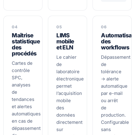
04
05
06
Maîtrise
LIMS
Automatisat
statistique
mobile
des
des
et ELN
workflows
procédés
Le cahier
Dépassement
Cartes de
de
de
contrôle
laboratoire
tolérance
SPC,
électronique
→ alerte
analyses
permet
automatique
de
l’acquisition
par e-mail
tendances
mobile
ou arrêt
et alertes
des
de
automatiques
données
production.
en cas de
directement
Configurable
dépassement
sur
sans