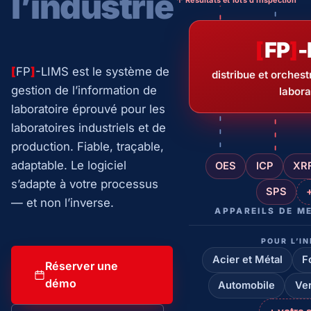
l’industrie
[
FP
]
-
[
FP
]
-LIMS est le système de
distribue et orches
gestion de l’information de
labora
laboratoire éprouvé pour les
laboratoires industriels et de
production. Fiable, traçable,
adaptable. Le logiciel
OES
ICP
XR
s’adapte à votre processus
SPS
— et non l’inverse.
APPAREILS DE ME
POUR L’I
Acier et Métal
F
Réserver une
démo
Automobile
Ve