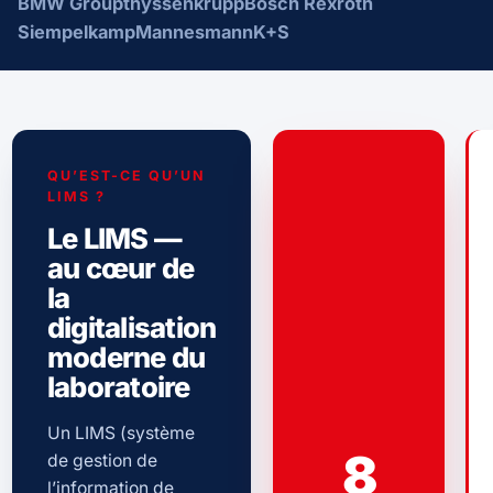
BMW Group
thyssenkrupp
Bosch Rexroth
Siempelkamp
Mannesmann
K+S
QU’EST-CE QU’UN
LIMS ?
Le LIMS —
au cœur de
la
digitalisation
moderne du
laboratoire
Un LIMS (système
8
de gestion de
l’information de