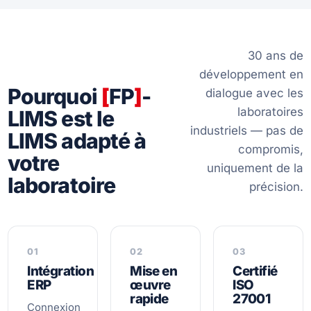
30 ans de
développement en
Pourquoi
[
FP
]
-
dialogue avec les
laboratoires
LIMS est le
industriels — pas de
LIMS adapté à
compromis,
votre
uniquement de la
laboratoire
précision.
01
02
03
Intégration
Mise en
Certifié
ERP
œuvre
ISO
rapide
27001
Connexion