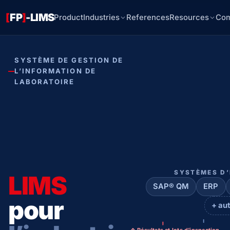
[
FP
]
-LIMS
Product
Industries
References
Resources
Co
SYSTÈME DE GESTION DE
L’INFORMATION DE
LABORATOIRE
SYSTÈMES D’
LIMS
SAP® QM
ERP
pour
+ au
↑ Résultats et lots d’inspection