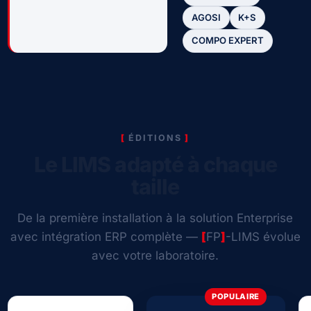
AGOSI
K+S
COMPO EXPERT
ÉDITIONS
Le LIMS adapté à chaque
taille
De la première installation à la solution Enterprise
avec intégration ERP complète —
[
FP
]
-LIMS évolue
avec votre laboratoire.
POPULAIRE