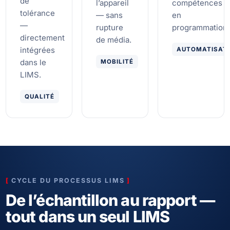
de
l’appareil
compétences
tolérance
— sans
en
—
rupture
programmation.
directement
de média.
intégrées
AUTOMATISAT
dans le
MOBILITÉ
LIMS.
QUALITÉ
CYCLE DU PROCESSUS LIMS
De l’échantillon au rapport —
tout dans un seul LIMS