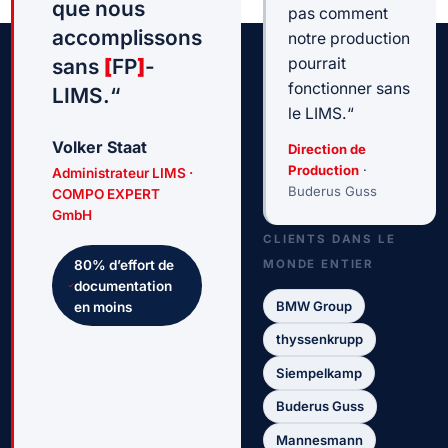
que nous
pas comment
accomplissons
notre production
sans
[
FP
]
-
pourrait
fonctionner sans
LIMS.“
le LIMS.“
Volker Staat
Direction de
Production
·
Administrateur LIMS ·
Buderus Guss
COMPO EXPERT
GmbH
CLIENTS DANS LE
MONDE ENTIER
80
%
d’effort de
documentation
BMW Group
en moins
thyssenkrupp
Siempelkamp
Buderus Guss
Mannesmann