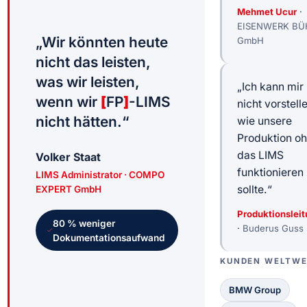
Mehmet Ucur
·
EISENWERK BÜ
„Wir könnten heute
GmbH
nicht das leisten,
was wir leisten,
„Ich kann mir
wenn wir
[
FP
]
-LIMS
nicht vorstell
nicht hätten.“
wie unsere
Produktion o
das LIMS
Volker Staat
funktionieren
LIMS Administrator · COMPO
EXPERT GmbH
sollte.“
Produktionslei
80
%
weniger
·
Buderus Guss
Dokumentationsaufwand
KUNDEN WELTWE
BMW Group