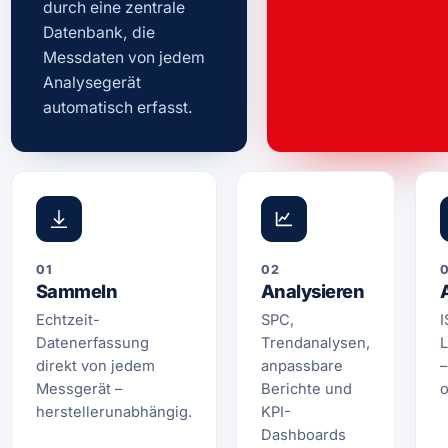
durch eine zentrale
Datenbank, die
Messdaten von jedem
Analysegerät
automatisch erfasst.
01
02
Sammeln
Analysieren
Echtzeit-
SPC,
I
Datenerfassung
Trendanalysen,
L
direkt von jedem
anpassbare
–
Messgerät –
Berichte und
o
herstellerunabhängig.
KPI-
Dashboards