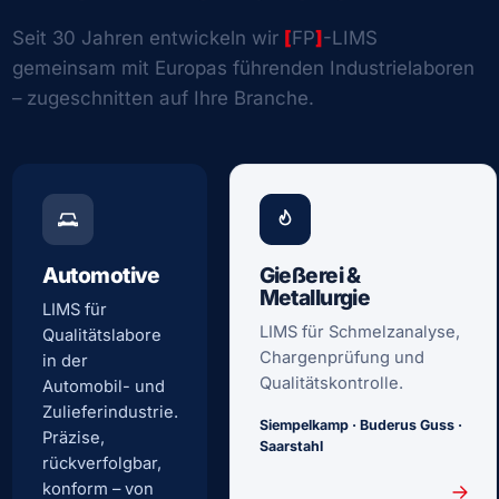
Seit 30 Jahren entwickeln wir
[
FP
]
-LIMS
gemeinsam mit Europas führenden Industrielaboren
– zugeschnitten auf Ihre Branche.
Automotive
Gießerei &
Metallurgie
LIMS für
LIMS für Schmelzanalyse,
Qualitätslabore
Chargenprüfung und
in der
Qualitätskontrolle.
Automobil- und
Zulieferindustrie.
Siempelkamp · Buderus Guss ·
Präzise,
Saarstahl
rückverfolgbar,
konform – von