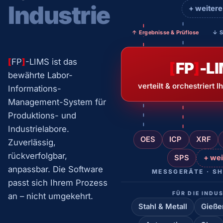
Industrie
+ weitere
↑ Ergebnisse & Prüflose
↓ S
[
FP
]
-LIMS ist das
[
FP
]
-L
bewährte Labor-
verteilt & orchestriert 
Informations-
Management-System für
Produktions- und
Industrielabore.
OES
ICP
XRF
Zuverlässig,
rückverfolgbar,
SPS
+ wei
anpassbar. Die Software
MESSGERÄTE · S
passt sich Ihrem Prozess
FÜR DIE INDU
an – nicht umgekehrt.
Stahl & Metall
Gieße