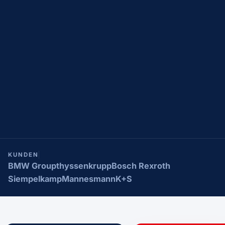
KUNDEN
BMW Group
thyssenkrupp
Bosch Rexroth
Siempelkamp
Mannesmann
K+S