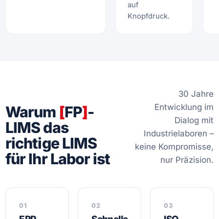
auf
Knopfdruck.
30 Jahre
Entwicklung im
Warum
[
FP
]
-
Dialog mit
LIMS das
Industrielaboren –
richtige LIMS
keine Kompromisse,
für Ihr Labor ist
nur Präzision.
01
02
03