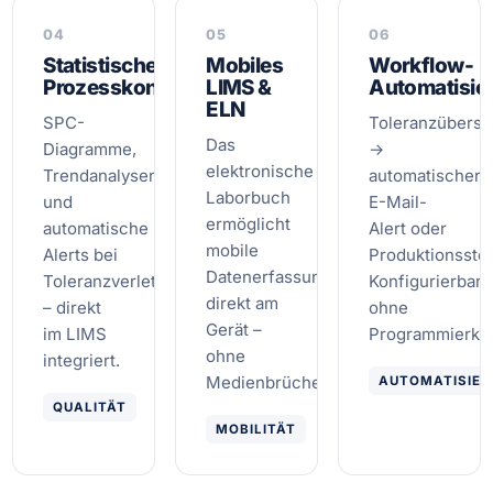
04
05
06
Statistische
Mobiles
Workflow-
Prozesskontrolle
LIMS &
Automatisie
ELN
SPC-
Toleranzübersc
Das
Diagramme,
→
elektronische
Trendanalysen
automatischer
Laborbuch
und
E-Mail-
ermöglicht
automatische
Alert oder
mobile
Alerts bei
Produktionssto
Datenerfassung
Toleranzverletzungen
Konfigurierbar
direkt am
– direkt
ohne
Gerät –
im LIMS
Programmierken
ohne
integriert.
Medienbrüche.
AUTOMATISIER
QUALITÄT
MOBILITÄT