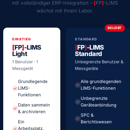
mit vollständiger ERP-Integration –
[
FP
]
-LIMS
wächst mit Ihrem Labor.
BELIEBT
EINSTIEG
STANDARD
[
FP
]
-LIMS
[
FP
]
-LIMS
Light
Standard
1 Benutzer · 1
Unbegrenzte Benutzer &
Messgerät
Messgeräte
Grundlegende
Alle grundlegenden
LIMS-
LIMS-Funktionen
Funktionen
Unbegrenzte
Daten sammeln
Geräteanbindung
& archivieren
SPC &
Ein
Berichtswesen
Arbeitsplatz,