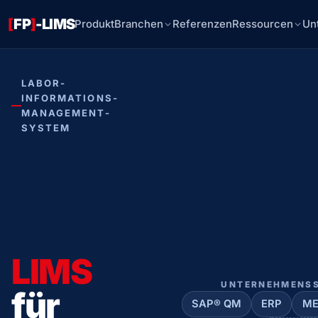
[
FP
]
-LIMS
Produkt
Branchen
Referenzen
Ressourcen
Un
LABOR-
INFORMATIONS-
MANAGEMENT-
SYSTEM
LIMS
UNTERNEHMENS
für
SAP® QM
ERP
ME