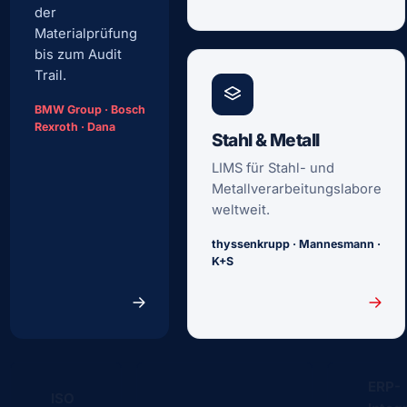
der
Materialprüfung
bis zum Audit
Trail.
BMW Group · Bosch
Rexroth · Dana
Stahl & Metall
LIMS für Stahl- und
Metallverarbeitungslabore
weltweit.
thyssenkrupp · Mannesmann ·
K+S
ERP-
ISO