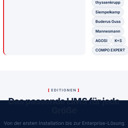
thyssenkrupp
Siempelkamp
Buderus Guss
Mannesmann
AGOSI
K+S
COMPO EXPERT
EDITIONEN
Das passende LIMS für jede
Größe
Von der ersten Installation bis zur Enterprise-Lösung