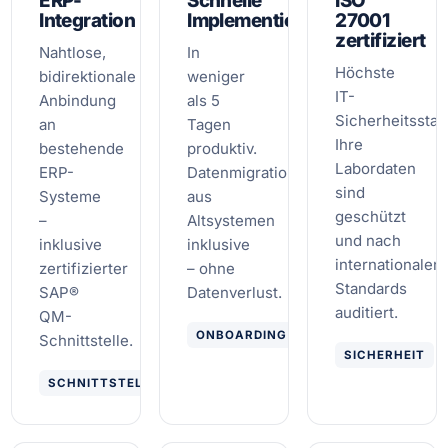
ERP-
Schnelle
ISO
Integration
Implementierung
27001
zertifiziert
Nahtlose,
In
Höchste
bidirektionale
weniger
IT-
Anbindung
als 5
Sicherheitsstan
an
Tagen
Ihre
bestehende
produktiv.
Labordaten
ERP-
Datenmigration
sind
Systeme
aus
geschützt
–
Altsystemen
und nach
inklusive
inklusive
internationalen
zertifizierter
– ohne
Standards
SAP®
Datenverlust.
auditiert.
QM-
ONBOARDING
Schnittstelle.
SICHERHEIT
SCHNITTSTELLEN