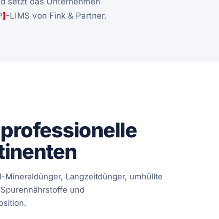
eld setzt das Unternehmen
P
]
-LIMS von Fink & Partner.
 professionelle
tinenten
-Mineraldünger, Langzeitdünger, umhüllte
, Spurennährstoffe und
sition.