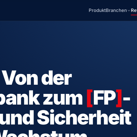
Produkt
Branchen
Re
 Von der
bank zum
[
FP
]
-
 und Sicherheit