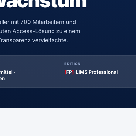
 Wachstum
eller mit 700 Mitarbeitern und
bauten Access-Lösung zu einem
ransparenz vervielfachte.
EDITION
ittel ·
[
FP
]
-LIMS Professional
en