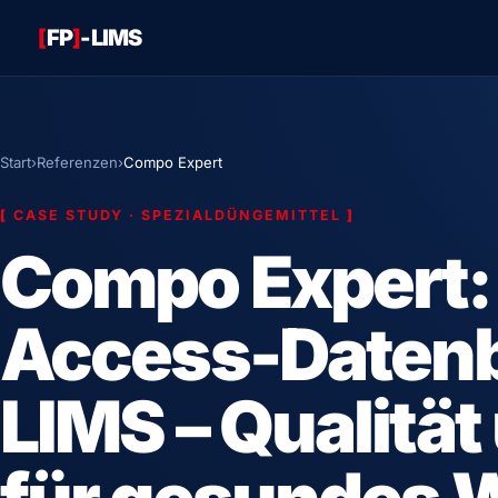
[
FP
]
-LIMS
Start
›
Referenzen
›
Compo Expert
[
CASE STUDY · SPEZIALDÜNGEMITTEL
]
Compo Expert:
Access-Daten
LIMS – Qualität