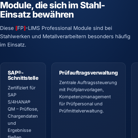
Module, die sich im Stahl-
Einsatz bewähren
Diese
[
FP
]
-LIMS Professional Module sind bei
Stahlwerken und Metallverarbeitern besonders häufig
im Einsatz.
SAP®-
Prüfauftragsverwaltung
Schnittstelle
Zentrale Auftragssteuerung
Zertifiziert für
mit Prüfplanvorlagen,
SAP
Kompetenzmanagement
S/4HANA®
für Prüfpersonal und
QM – Prüflose,
Prüfmittelverwaltung.
Chargendaten
und
Ergebnisse
fließen