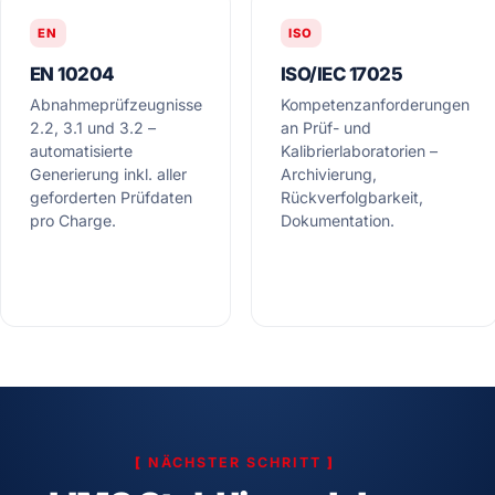
EN
ISO
EN 10204
ISO/IEC 17025
Abnahmeprüfzeugnisse
Kompetenzanforderungen
2.2, 3.1 und 3.2 –
an Prüf- und
automatisierte
Kalibrierlaboratorien –
Generierung inkl. aller
Archivierung,
geforderten Prüfdaten
Rückverfolgbarkeit,
pro Charge.
Dokumentation.
[
NÄCHSTER SCHRITT
]