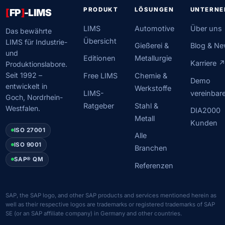
PRODUKT
LÖSUNGEN
UNTERN
[
FP
]
-LIMS
LIMS
Automotive
Über uns
Das bewährte
Übersicht
LIMS für Industrie-
Gießerei &
Blog & N
und
Editionen
Metallurgie
Karriere 
Produktionslabore.
Seit 1992 –
Free LIMS
Chemie &
Demo
entwickelt in
Werkstoffe
LIMS-
vereinbar
Goch, Nordrhein-
Ratgeber
Stahl &
Westfalen.
DIA2000
Metall
Kunden
ISO 27001
Alle
ISO 9001
Branchen
SAP® QM
Referenzen
SAP, the SAP logo, and other SAP products and services mentioned herein as
well as their respective logos are trademarks or registered trademarks of SAP
SE (or an SAP affiliate company) in Germany and other countries.