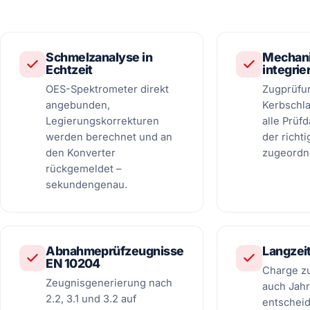
Schmelzanalyse in
Mechani
Echtzeit
integrie
OES-Spektrometer direkt
Zugprüfun
angebunden,
Kerbschl
Legierungskorrekturen
alle Prüf
werden berechnet und an
der richt
den Konverter
zugeordn
rückgemeldet –
sekundengenau.
Abnahmeprüfzeugnisse
Langzei
EN 10204
Charge z
Zeugnisgenerierung nach
auch Jahr
2.2, 3.1 und 3.2 auf
entschei