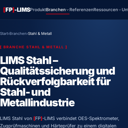
[
FP
]
-LIMS
Produkt
Branchen
Referenzen
Ressourcen
Un
Start
›
Branchen
›
Stahl & Metall
[
BRANCHE STAHL & METALL
]
LIMS Stahl –
Qualitätssicherung und
Rückverfolgbarkeit für
Stahl- und
Metallindustrie
LIMS Stahl von
[
FP
]
-LIMS verbindet OES-Spektrometer,
Zugprüfmaschinen und Härteprüfer zu einem digitalen