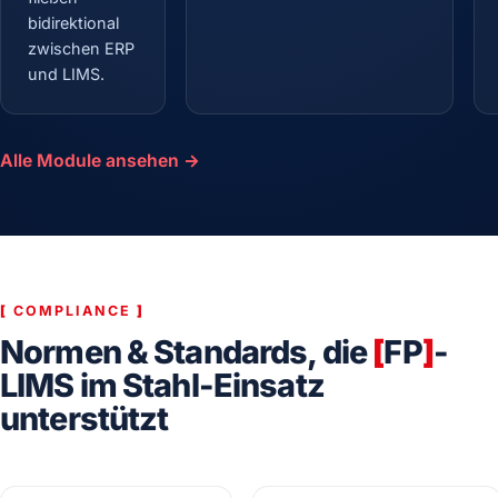
bidirektional
zwischen ERP
und LIMS.
Alle Module ansehen →
[
COMPLIANCE
]
Normen & Standards, die
[
FP
]
-
LIMS im Stahl-Einsatz
unterstützt