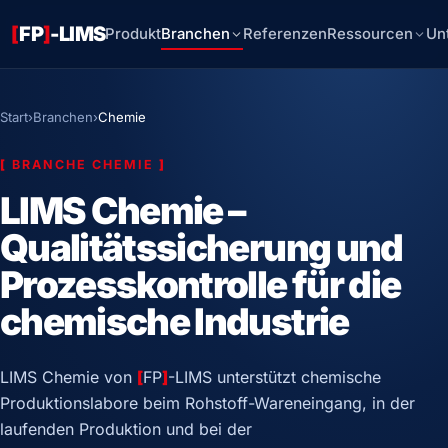
[
FP
]
-LIMS
Produkt
Branchen
Referenzen
Ressourcen
Un
Start
›
Branchen
›
Chemie
[
BRANCHE CHEMIE
]
LIMS Chemie –
Qualitätssicherung und
Prozesskontrolle für die
chemische Industrie
LIMS Chemie von
[
FP
]
-LIMS unterstützt chemische
Produktionslabore beim Rohstoff-Wareneingang, in der
laufenden Produktion und bei der