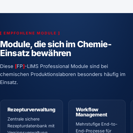
[
EMPFOHLENE MODULE
]
Module, die sich im Chemie-
Einsatz bewähren
Diese
[
FP
]
-LIMS Professional Module sind bei
chemischen Produktionslaboren besonders häufig im
Einsatz.
Rezepturverwaltung
Workflow
Management
Zentrale sichere
Mehrstufige End-to-
Rezepturdatenbank mit
End-Prozesse für
Versionsverwaltung,