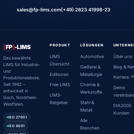
sales@fp-lims.com
(+49) 2823 41998-23
PRODUKT
LÖSUNGEN
UNTERN
[
FP
]
-LIMS
LIMS
Automotive
Über uns
Das bewährte
Übersicht
LIMS für Industrie-
Gießerei &
Blog & N
und
Editionen
Metallurgie
Karriere 
Produktionslabore.
Seit 1992 –
Free LIMS
Chemie &
Demo
entwickelt in
Werkstoffe
LIMS-
vereinbar
Goch, Nordrhein-
Ratgeber
Stahl &
Westfalen.
DIA2000
Metall
Kunden
ISO 27001
Alle
ISO 9001
Branchen