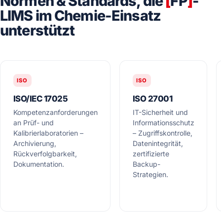
Normen & Standards, die
[
FP
]
-
LIMS im Chemie-Einsatz
unterstützt
ISO
ISO
ISO/IEC 17025
ISO 27001
Kompetenzanforderungen
IT-Sicherheit und
an Prüf- und
Informationsschutz
Kalibrierlaboratorien –
– Zugriffskontrolle,
Archivierung,
Datenintegrität,
Rückverfolgbarkeit,
zertifizierte
Dokumentation.
Backup-
Strategien.