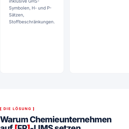
inklusive GHS-
Symbolen, H- und P-
Sätzen,
Stoffbeschränkungen.
[
DIE LÖSUNG
]
Warum Chemieunternehmen
auf
[
FP
]
-LIMS setzen