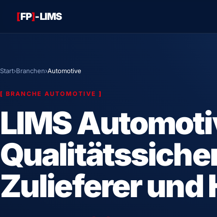
[
FP
]
-LIMS
Start
›
Branchen
›
Automotive
[
BRANCHE AUTOMOTIVE
]
LIMS Automoti
Qualitätssiche
Zulieferer und 