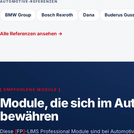
AUTOMOTIVE-REFERENZEN
BMW Group
Bosch Rexroth
Dana
Buderus Gus
Alle Referenzen ansehen →
[
EMPFOHLENE MODULE
]
Module, die sich im Au
bewähren
Diese
[
FP
]
-LIMS Professional Module sind bei Automoti