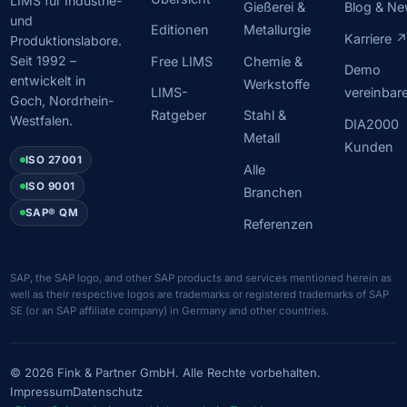
LIMS für Industrie-
Gießerei &
Blog & N
und
Editionen
Metallurgie
Karriere 
Produktionslabore.
Seit 1992 –
Free LIMS
Chemie &
Demo
entwickelt in
Werkstoffe
LIMS-
vereinbar
Goch, Nordrhein-
Ratgeber
Stahl &
Westfalen.
DIA2000
Metall
Kunden
ISO 27001
Alle
ISO 9001
Branchen
SAP® QM
Referenzen
SAP, the SAP logo, and other SAP products and services mentioned herein as
well as their respective logos are trademarks or registered trademarks of SAP
SE (or an SAP affiliate company) in Germany and other countries.
© 2026 Fink & Partner GmbH. Alle Rechte vorbehalten.
Impressum
Datenschutz