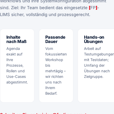
Workflows und Ihre Systemkonfiguration abgestimmt
sind. Ziel: Ihr Team bedient das eingesetzte
[
FP
]
-
LIMS sicher, vollständig und prozessgerecht.
Inhalte
Passende
Hands-on
nach Maß
Dauer
Übungen
Agenda
Vom
Arbeit auf
exakt auf
fokussierten
Testumgebunge
Ihre
Workshop
mit Testdaten;
Prozesse,
bis
Umfang der
Rollen und
mehrtägig –
Übungen nach
Use-Cases
wir richten
Zielgruppe.
abgestimmt.
uns nach
Ihrem
Bedarf.