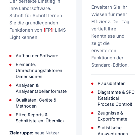
Der perfekte Einstieg in
Erweitern Sie Ihr
Ihre Laborsoftware.
Wissen für mehr
Schritt für Schritt lernen
Effizienz. Der Tag
Sie die grundlegenden
vertieft Ihre
Funktionen von
[
FP
]
-LIMS
Kenntnisse und
Light kennen.
zeigt die
erweiterten
Aufbau der Software
Funktionen der
Elemente,
Standard-Edition.
Umrechnungsfaktoren,
Dimensionen
Plausibilitäten
Analysen &
Analysentabellenformate
Diagramme & SPC
(Statistical
Qualitäten, Geräte &
Process Control)
Methoden
Zeugnisse &
Filter, Reports &
Exportformate
Schnittstellen-Überblick
Statistische
Zielgruppe:
neue Nutzer
Auswertungen