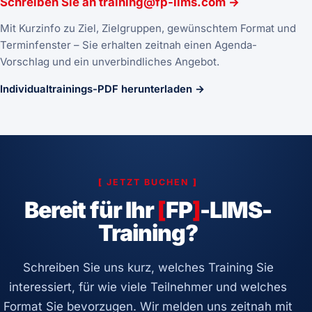
Schreiben Sie an
training@fp-lims.com
→
Mit Kurzinfo zu Ziel, Zielgruppen, gewünschtem Format und
Terminfenster – Sie erhalten zeitnah einen Agenda-
Vorschlag und ein unverbindliches Angebot.
Individualtrainings-PDF herunterladen →
[
JETZT BUCHEN
]
Bereit für Ihr
[
FP
]
-LIMS-
Training?
Schreiben Sie uns kurz, welches Training Sie
interessiert, für wie viele Teilnehmer und welches
Format Sie bevorzugen. Wir melden uns zeitnah mit