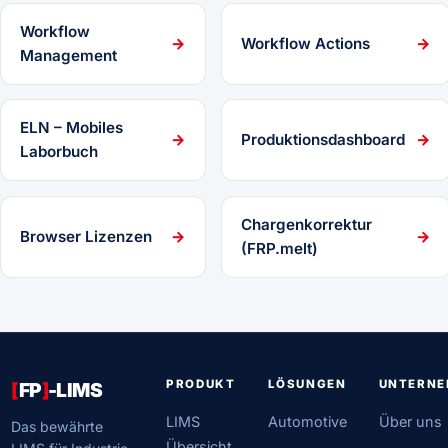
Workflow
→
Workflow Actions
→
Management
ELN – Mobiles
→
Produktionsdashboard
→
Laborbuch
Chargenkorrektur
Browser Lizenzen
→
→
(FRP.melt)
PRODUKT
LÖSUNGEN
UNTERN
[
FP
]
-LIMS
LIMS
Automotive
Über uns
Das bewährte
Übersicht