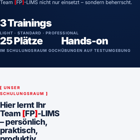
Team
[
FP
]
-LIMS nicht nur einsetzt – sondern beherrscht.
3 Trainings
LIGHT · STANDARD · PROFESSIONAL
25 Plätze
Hands-on
IM SCHULUNGSRAUM GOCH
ÜBUNGEN AUF TESTUMGEBUNG
[
UNSER
SCHULUNGSRAUM
]
Hier lernt Ihr
Team
[
FP
]
-LIMS
– persönlich,
praktisch,
produktiv