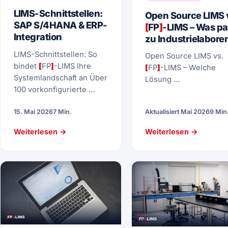
LIMS-Schnittstellen:
Open Source LIMS 
SAP S/4HANA & ERP-
[
FP
]
-LIMS – Was pa
Integration
zu Industrielabore
LIMS-Schnittstellen: So
Open Source LIMS vs.
bindet
[
FP
]
-LIMS Ihre
[
FP
]
-LIMS – Welche
Systemlandschaft an Über
Lösung …
100 vorkonfigurierte …
15. Mai 2026
7 Min.
Aktualisiert Mai 2026
9 Min
Weiterlesen →
Weiterlesen →