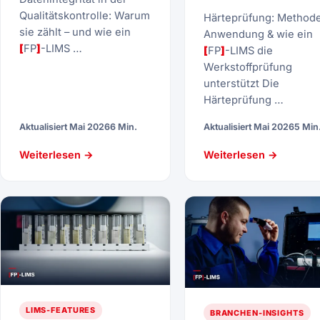
Qualitätskontrolle: Warum
Härteprüfung: Method
sie zählt – und wie ein
Anwendung & wie ein
[
FP
]
-LIMS …
[
FP
]
-LIMS die
Werkstoffprüfung
unterstützt Die
Härteprüfung …
Aktualisiert Mai 2026
6 Min.
Aktualisiert Mai 2026
5 Min
Weiterlesen →
Weiterlesen →
LIMS-FEATURES
BRANCHEN-INSIGHTS