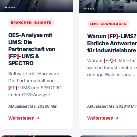
BRANCHEN-INSIGHTS
LIMS-GRUNDLAGEN
OES-Analyse mit
Warum
[
FP
]
-LIMS?
LIMS: Die
Ehrliche Antworte
Partnerschaft von
für Industrielabore
[
FP
]
-LIMS &
Warum
[
FP
]
-LIMS – für
SPECTRO
welche Industrielabore
Software trifft Hardware:
richtige Wahl ist und …
Die Partnerschaft von
[
FP
]
-LIMS und SPECTRO
in der OES-Analyse …
Aktualisiert Mai 2026
8 Min.
Aktualisiert Mai 2026
10 Mi
Weiterlesen →
Weiterlesen →