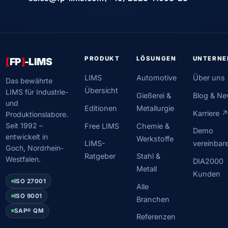
PRODUKT
LÖSUNGEN
UNTERN
[
FP
]
-LIMS
LIMS
Automotive
Über uns
Das bewährte
Übersicht
LIMS für Industrie-
Gießerei &
Blog & N
und
Editionen
Metallurgie
Karriere 
Produktionslabore.
Seit 1992 –
Free LIMS
Chemie &
Demo
entwickelt in
Werkstoffe
LIMS-
vereinbar
Goch, Nordrhein-
Ratgeber
Stahl &
Westfalen.
DIA2000
Metall
Kunden
ISO 27001
Alle
ISO 9001
Branchen
SAP® QM
Referenzen