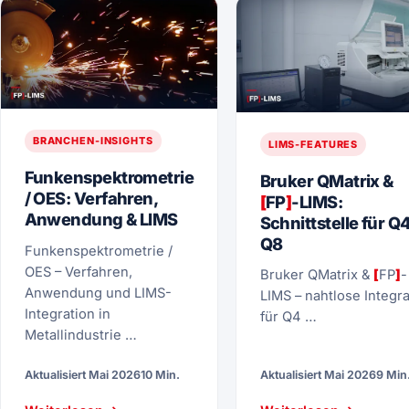
BRANCHEN-INSIGHTS
LIMS-FEATURES
Funkenspektrometrie
Bruker QMatrix &
/ OES: Verfahren,
[
FP
]
-LIMS:
Anwendung & LIMS
Schnittstelle für Q
Q8
Funkenspektrometrie /
OES – Verfahren,
Bruker QMatrix &
[
FP
]
-
Anwendung und LIMS-
LIMS – nahtlose Integra
Integration in
für Q4 …
Metallindustrie …
Aktualisiert Mai 2026
10 Min.
Aktualisiert Mai 2026
9 Min