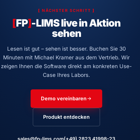
[
NÄCHSTER SCHRITT
]
[
FP
]
-LIMS live in Aktion
sehen
Lesen ist gut – sehen ist besser. Buchen Sie 30
Minuten mit Michael Kramer aus dem Vertrieb. Wir
zeigen Ihnen die Software direkt am konkreten Use-
Case Ihres Labors.
Demo vereinbaren
Produkt entdecken
sales@fp-lims.com
(+49) 2823 41998-23