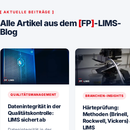
[
AKTUELLE BEITRÄGE
]
Alle Artikel aus dem
[
FP
]
-LIMS-
Blog
QUALITÄTSMANAGEMENT
BRANCHEN-INSIGHTS
Datenintegrität in der
Härteprüfung:
Qualitätskontrolle:
Methoden (Brinell,
LIMS sichert ab
Rockwell, Vickers)
LIMS
Datenintegrität in der