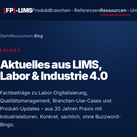
[
FP
]
-LIMS
Produkt
Branchen
Referenzen
Ressourcen
Un
Start
›
Ressourcen
›
Blog
[
BLOG
]
Aktuelles aus LIMS,
Labor & Industrie 4.0
Fachbeiträge zu Labor-Digitalisierung,
Qualitätsmanagement, Branchen-Use-Cases und
Produkt-Updates – aus 30 Jahren Praxis mit
Industrielaboren. Konkret, sachlich, ohne Buzzword-
Bingo.