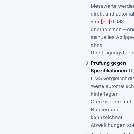
Messwerte werde
direkt und automa
von
[
FP
]
-LIMS
übernommen – oh
manuelles Abtippe
ohne
Übertragungsfehle
Prüfung gegen
Spezifikationen
D
LIMS vergleicht di
Werte automatisch
hinterlegten
Grenzwerten und
Normen und
kennzeichnet
Abweichungen sof