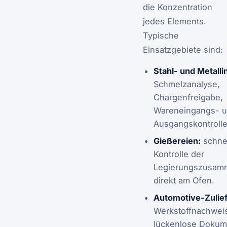
die Konzentration
jedes Elements.
Typische
Einsatzgebiete sind:
Stahl- und Metalli
Schmelzanalyse,
Chargenfreigabe,
Wareneingangs- 
Ausgangskontrolle
Gießereien:
schne
Kontrolle der
Legierungszusam
direkt am Ofen.
Automotive-Zulief
Werkstoffnachwei
lückenlose Dokume