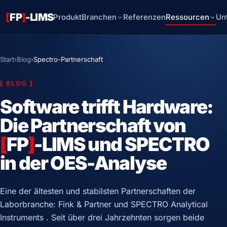
[
FP
]
-LIMS
Produkt
Branchen
Referenzen
Ressourcen
Un
Start
›
Blog
›
Spectro-Partnerschaft
[
BLOG
]
Software trifft Hardware:
Die Partnerschaft von
[
FP
]
-LIMS und SPECTRO
in der OES-Analyse
Eine der ältesten und stabilsten Partnerschaften der
Laborbranche: Fink & Partner und SPECTRO Analytical
Instruments . Seit über drei Jahrzehnten sorgen beide