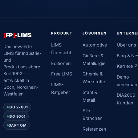
PRODUKT
LÖSUNGEN
UNTERN
[
FP
]
-LIMS
LIMS
Automotive
Über uns
Das bewährte
Übersicht
LIMS für Industrie-
Gießerei &
Blog & N
und
Editionen
Metallurgie
Karriere 
Produktionslabore.
Seit 1992 –
Free LIMS
Chemie &
Demo
entwickelt in
Werkstoffe
LIMS-
vereinbar
Goch, Nordrhein-
Ratgeber
Stahl &
Westfalen.
DIA2000
Metall
Kunden
ISO 27001
Alle
ISO 9001
Branchen
SAP® QM
Referenzen