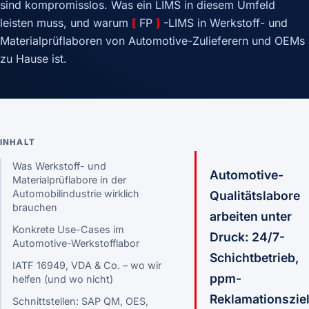
sind kompromisslos. Was ein LIMS in diesem Umfeld
leisten muss, und warum
[
FP
]
-LIMS in Werkstoff- und
Materialprüflaboren von Automotive-Zulieferern und OEMs
zu Hause ist.
INHALT
Was Werkstoff- und
Automotive-
Materialprüflabore in der
Automobilindustrie wirklich
Qualitätslabore
brauchen
arbeiten unter
Konkrete Use-Cases im
Druck: 24/7-
Automotive-Werkstofflabor
Schichtbetrieb,
IATF 16949, VDA & Co. – wo wir
ppm-
helfen (und wo nicht)
Reklamationszie
Schnittstellen: SAP QM, OES,