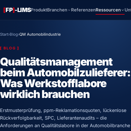
[
FP
]
-LIMS
Produkt
Branchen
Referenzen
Ressourcen
Un
Start
›
Blog
›
QM Automobilindustrie
[
BLOG
]
Qualitätsmanagement
beim Automobilzulieferer:
Was Werkstofflabore
wirklich brauchen
Erstmusterprüfung, ppm-Reklamationsquoten, lückenlose
Rückverfolgbarkeit, SPC, Lieferantenaudits – die
Anforderungen an Qualitätslabore in der Automobilbranche