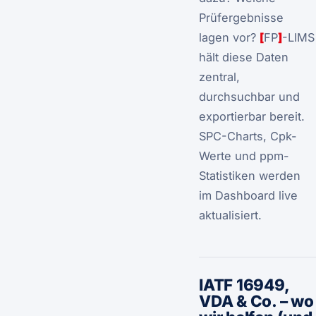
Prüfergebnisse
lagen vor?
[
FP
]
-LIMS
hält diese Daten
zentral,
durchsuchbar und
exportierbar bereit.
SPC-Charts, Cpk-
Werte und ppm-
Statistiken werden
im Dashboard live
aktualisiert.
IATF 16949,
VDA & Co. – wo