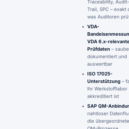
Traceability, Audit
Trail, SPC – exakt 
was Auditoren prü
VDA-
Bandeisenmessun
VDA 6.x-relevant
Prüfdaten
– saube
dokumentiert und
auswertbar
ISO 17025-
Unterstützung
– fa
Ihr Werkstofflabor
akkreditiert ist
SAP QM-Anbindu
nahtloser Datenflu
die übergeordnet
QM-Prozesse