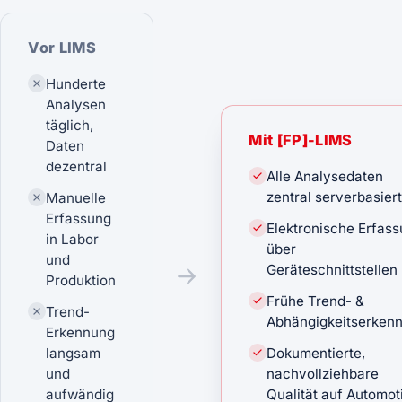
Vor LIMS
Hunderte
Analysen
täglich,
Mit
[
FP
]
-LIMS
Daten
dezentral
Alle Analysedaten
zentral serverbasiert
Manuelle
Erfassung
Elektronische Erfas
in Labor
über
und
Geräteschnittstellen
Produktion
Frühe Trend- &
Trend-
Abhängigkeitserken
Erkennung
langsam
Dokumentierte,
und
nachvollziehbare
aufwändig
Qualität auf Automot