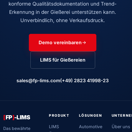
konforme Qualitätsdokumentation und Trend-
Erkennung in der Gießerei unterstützen kann.
Unverbindlich, ohne Verkaufsdruck.
Demo vereinbaren
LIMS für Gießereien
sales@fp-lims.com
(+49) 2823 41998-23
PRODUKT
LÖSUNGEN
UNTERN
[
FP
]
-LIMS
LIMS
Automotive
Über uns
Das bewährte