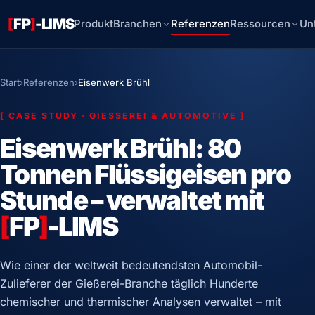
[
FP
]
-LIMS
Produkt
Branchen
Referenzen
Ressourcen
Un
Start
›
Referenzen
›
Eisenwerk Brühl
[
CASE STUDY · GIESSEREI & AUTOMOTIVE
]
Eisenwerk Brühl: 80
Tonnen Flüssigeisen pro
Stunde – verwaltet mit
[
FP
]
-LIMS
Wie einer der weltweit bedeutendsten Automobil-
Zulieferer der Gießerei-Branche täglich Hunderte
chemischer und thermischer Analysen verwaltet – mit