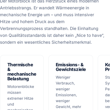
Der Motorblock ist das Herzstück eines modernen
Antriebsstrangs. Er wandelt Wärmeenergie in
mechanische Energie um – und muss intensiver
Hitze und hohem Druck aus dem
Verbrennungsprozess standhalten. Die Einhaltung
von Qualitätsstandards ist daher kein „Nice to have“,
sondern ein wesentliches Sicherheitsmerkmal.
Thermische
Emissions- &
Ko
&
Gewichtsziele
P
mechanische
Weniger
St
Belastung
Verbrauch,
Sy
Motorenblöcke
weniger
Pe
müssen
Emissionen,
da
extremer Hitze
weniger
be
und
Gewicht, mehr
ve