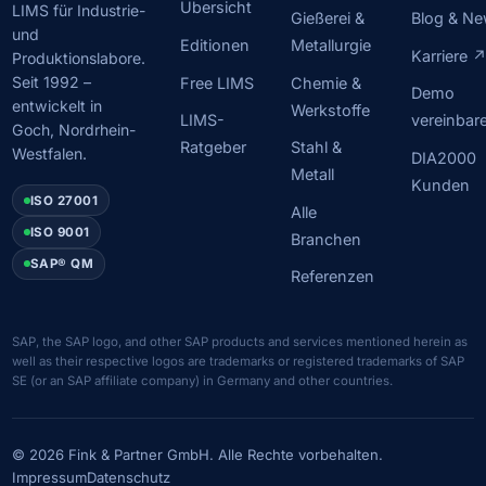
Übersicht
LIMS für Industrie-
Gießerei &
Blog & N
und
Editionen
Metallurgie
Karriere 
Produktionslabore.
Seit 1992 –
Free LIMS
Chemie &
Demo
entwickelt in
Werkstoffe
LIMS-
vereinbar
Goch, Nordrhein-
Ratgeber
Stahl &
Westfalen.
DIA2000
Metall
Kunden
ISO 27001
Alle
ISO 9001
Branchen
SAP® QM
Referenzen
SAP, the SAP logo, and other SAP products and services mentioned herein as
well as their respective logos are trademarks or registered trademarks of SAP
SE (or an SAP affiliate company) in Germany and other countries.
© 2026 Fink & Partner GmbH. Alle Rechte vorbehalten.
Impressum
Datenschutz