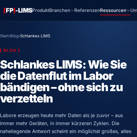
[
FP
]
-LIMS
Produkt
Branchen
Referenzen
Ressourcen
Un
Start
›
Blog
›
Schlankes LIMS
[
BLOG
]
Schlankes LIMS: Wie Sie
die Datenflut im Labor
bändigen – ohne sich zu
verzetteln
Labore erzeugen heute mehr Daten als je zuvor – aus
immer mehr Geräten, in immer kürzeren Zyklen. Die
naheliegende Antwort scheint ein möglichst großes, alles