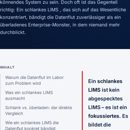
könnendes System zu sein. Doch oft ist das Gegenteil
richtig: Ein schlankes LIMS , das sich auf das Wesentliche
konzentriert, bändigt die Datenflut zuverlässiger als ein
überladenes Enterprise-Monster, in dem niemand mehr
durchblickt.
INHALT
Warum die Datenflut im Labor
Ein
schlankes
zum Problem wird
LIMS
ist kein
Was ein schlankes LIMS
abgespecktes
ausmacht
LIMS – es ist ein
Schlank vs. überladen: der direkte
Vergleich
fokussiertes
. Es
Wie ein schlankes LIMS die
bildet die
Datenflut konkret bändigt