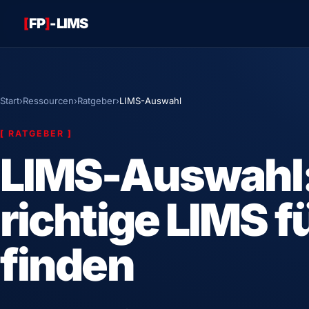
[
FP
]
-LIMS
Start
›
Ressourcen
›
Ratgeber
›
LIMS-Auswahl
[
RATGEBER
]
LIMS-Auswahl:
richtige LIMS fü
finden