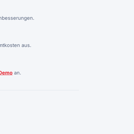
achbesserungen.
mtkosten aus.
Demo
an.