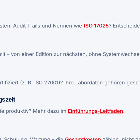
ystem Audit Trails und Normen wie
ISO 17025
? Entscheide
it – von einer Edition zur nächsten, ohne Systemwechsel
ertifiziert (z. B. ISO 27001)? Ihre Labordaten gehören gesc
gszeit
Sie produktiv? Mehr dazu im
Einführungs-Leitfaden
.
g, Schulung, Wartung – die
Gesamtkosten
zählen, nicht de