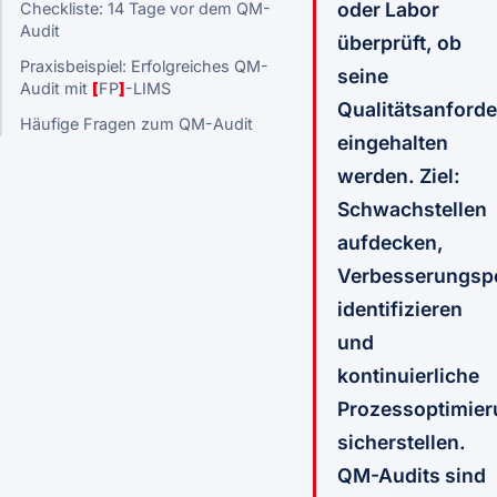
oder Labor
Checkliste: 14 Tage vor dem QM-
Audit
überprüft, ob
Praxisbeispiel: Erfolgreiches QM-
seine
Audit mit
[
FP
]
-LIMS
Qualitätsanford
Häufige Fragen zum QM-Audit
eingehalten
werden. Ziel:
Schwachstellen
aufdecken,
Verbesserungspo
identifizieren
und
kontinuierliche
Prozessoptimie
sicherstellen.
QM-Audits sind