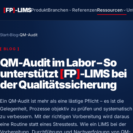
[
FP
]
-LIMS
Produkt
Branchen
Referenzen
Ressourcen
Un
Start
›
Blog
›
QM-Audit
[
BLOG
]
QM-Audit im Labor – So
unterstützt
[
FP
]
-LIMS bei
der Qualitätssicherung
Ein QM-Audit ist mehr als eine lästige Pflicht – es ist die
Gelegenheit, Prozesse objektiv zu prüfen und systematisch
zu verbessern. Mit der richtigen Vorbereitung wird daraus
eine Routine statt eines Stresstests. Wie ein LIMS bei der
Vorbereitung, Durchführung und Nachverfolgung von QM-