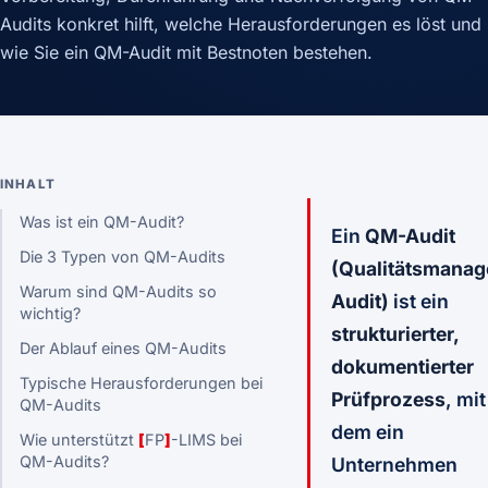
Audits konkret hilft, welche Herausforderungen es löst und
wie Sie ein QM-Audit mit Bestnoten bestehen.
INHALT
Was ist ein QM-Audit?
Ein
QM-Audit
Die 3 Typen von QM-Audits
(Qualitätsmana
Warum sind QM-Audits so
Audit)
ist ein
wichtig?
strukturierter,
Der Ablauf eines QM-Audits
dokumentierter
Typische Herausforderungen bei
Prüfprozess
, mit
QM-Audits
dem ein
Wie unterstützt
[
FP
]
-LIMS bei
QM-Audits?
Unternehmen