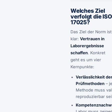
Welches Ziel
verfolgt die ISO
17025?
Das Ziel der Norm ist
klar:
Vertrauen in
Laborergebnisse
schaffen
. Konkret
geht es um vier
Kernpunkte:
Verlässlichkeit de
Prüfmethoden
– j
Methode muss vali
reproduzierbar se
Kompetenznachw
Labor muss zeige