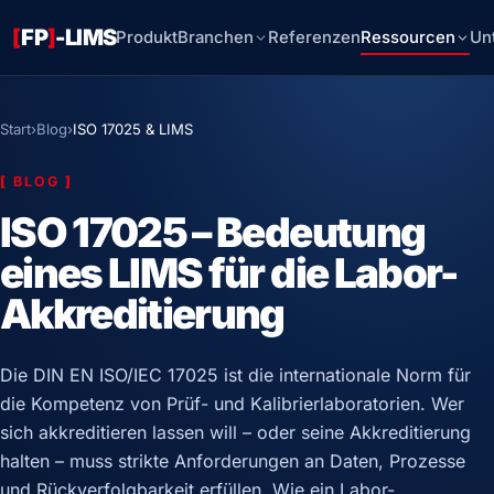
[
FP
]
-LIMS
Produkt
Branchen
Referenzen
Ressourcen
Un
Start
›
Blog
›
ISO 17025 & LIMS
[
BLOG
]
ISO 17025 – Bedeutung
eines LIMS für die Labor-
Akkreditierung
Die DIN EN ISO/IEC 17025 ist die internationale Norm für
die Kompetenz von Prüf- und Kalibrierlaboratorien. Wer
sich akkreditieren lassen will – oder seine Akkreditierung
halten – muss strikte Anforderungen an Daten, Prozesse
und Rückverfolgbarkeit erfüllen. Wie ein Labor-