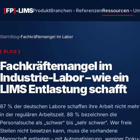
[
FP
]
-LIMS
Produkt
Branchen
Referenzen
Ressourcen
Un
Start
›
Blog
›
Fachkräftemangel im Labor
[
BLOG
]
Fachkräftemangel im
Industrie-Labor – wie ein
LIMS Entlastung schafft
87 % der deutschen Labore schaffen ihre Arbeit nicht mehr
in der regulären Arbeitszeit. 88 % bezeichnen die
Personalsuche als „schwer“ bis „sehr schwer“. Wer freie
Stellen nicht besetzen kann, muss die vorhandene
Mannschaft entlasten – mit Automatisierung, weniger Doku-