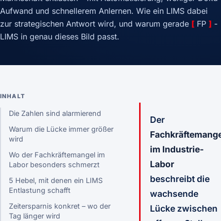
Aufwand und schnellerem Anlernen. Wie ein LIMS dabei
zur strategischen Antwort wird, und warum gerade
[
FP
]
-
LIMS in genau dieses Bild passt.
INHALT
Die Zahlen sind alarmierend
Der
Warum die Lücke immer größer
Fachkräftemange
wird
im Industrie-
Wo der Fachkräftemangel im
Labor
Labor besonders schmerzt
beschreibt die
5 Hebel, mit denen ein LIMS
Entlastung schafft
wachsende
Zeitersparnis konkret – wo der
Lücke zwischen
Tag länger wird